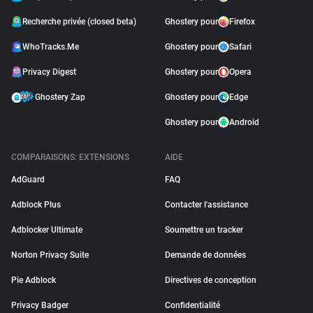
Recherche privée (closed beta)
Ghostery pour
Firefox
WhoTracks.Me
Ghostery pour
Safari
Privacy Digest
Ghostery pour
Opera
Ghostery Zap
Ghostery pour
Edge
Ghostery pour
Android
COMPARAISONS: EXTENSIONS
AIDE
AdGuard
FAQ
Adblock Plus
Contacter l'assistance
Adblocker Ultimate
Soumettre un tracker
Norton Privacy Suite
Demande de données
Pie Adblock
Directives de conception
Privacy Badger
Confidentialité