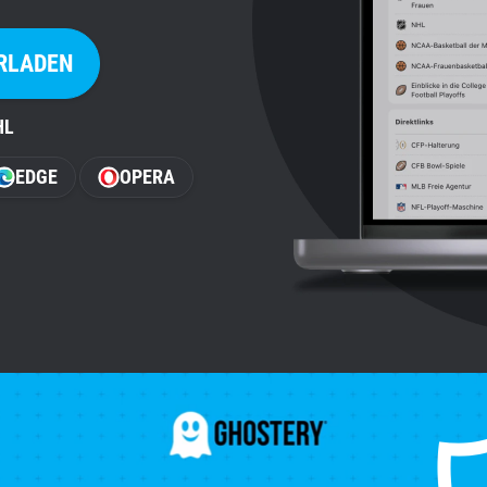
RLADEN
HL
EDGE
OPERA