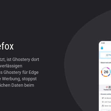
efox
t, ist Ghostery dort
verlässigen
es Ghostery für Edge
de Werbung, stoppst
lichen Daten beim